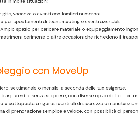
ta in molte situazioni:
 gite, vacanze o eventi con familiari numerosi.
a per spostamenti di team, meeting o eventi aziendali.
Ampio spazio per caricare materiale o equipaggiamento ingo
atrimoni, cerimonie o altre occasioni che richiedono il traspo
Noleggio con MoveUp
iero, settimanale o mensile, a seconda delle tue esigenze.
 trasparenti e senza sorprese, con diverse opzioni di copertur
o è sottoposta a rigorosi controlli di sicurezza e manutenzion
a di prenotazione semplice e veloce, con possibilità di persona