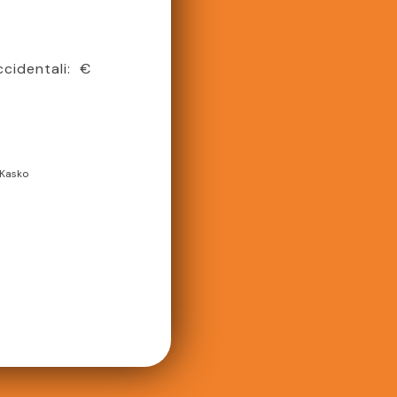
ccidentali:
€
Kasko