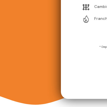
Cambi
Franch
* Dep