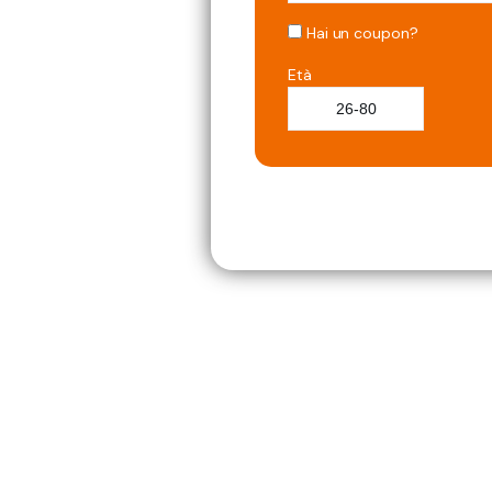
Hai un coupon?
Età