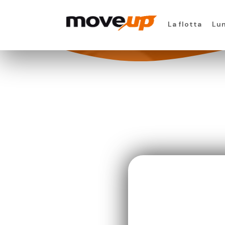
La flotta
Lu