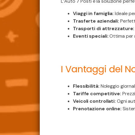
L’Auto 7 Posti è la soluzione perfet
Viaggi in famiglia:
Ideale per
Trasferte aziendali:
Perfett
Trasporti di attrezzature:
Eventi speciali:
Ottima per m
I Vantaggi del 
Flessibilità:
Noleggio giornal
Tariffe competitive:
Prezzi
Veicoli controllati:
Ogni aut
Prenotazione online:
Sistem