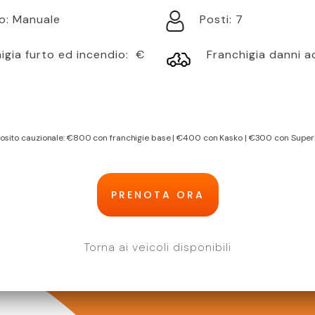
o:
Manuale
Posti:
7
igia furto ed incendio:
€
Franchigia danni a
osito cauzionale: €
800
con franchigie base | €
400
con Kasko | €
300
con Super
PRENOTA ORA
Torna ai veicoli disponibili