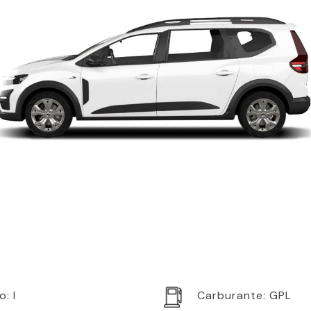
o:
I
Carburante:
GPL