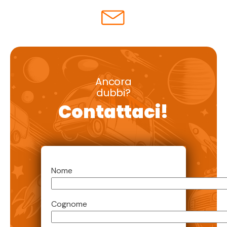
Ancora
dubbi?
Contattaci!
Nome
Cognome