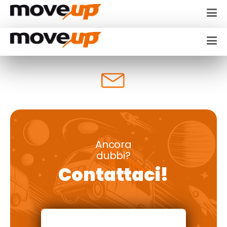
Ancora
dubbi?
Contattaci!