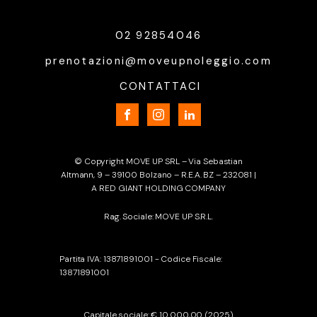
02 92854046
prenotazioni@moveupnoleggio.com
CONTATTACI
© Copyright MOVE UP SRL – Via Sebastian
Altmann, 9 – 39100 Bolzano – R.E.A. BZ – 232081 |
A RED GIANT HOLDING COMPANY
Rag. Sociale: MOVE UP S.R.L.
Partita IVA: 13871891001 - Codice Fiscale:
13871891001
Capitale sociale: € 10.000,00 (2025)