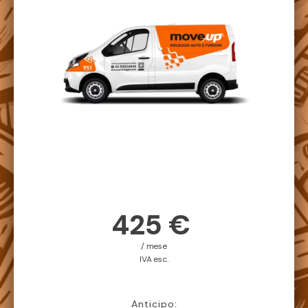
425 €
/ mese
IVA esc.
Anticipo: