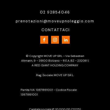
02 92854046
prenotazioni@moveupnoleggio.com
CONTATTACI
© Copyright MOVE UP SRL – Via Sebastian
Altmann, 9 – 39100 Bolzano – R.E.A. BZ – 232081 |
A RED GIANT HOLDING COMPANY
Rag. Sociale: MOVE UP S.R.L.
Partita IVA: 13871891001 - Codice Fiscale:
13871891001
Capitale sociale: € 10.000,00 (2025)