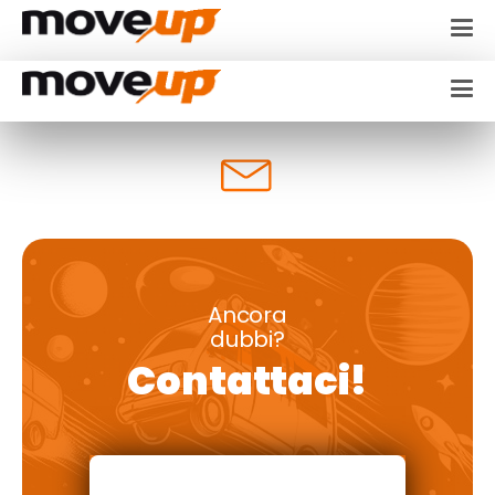
Ancora
dubbi?
Contattaci!